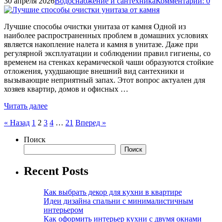
30 апреля 2026
Водоснабжение и сантехника
Комментарии: 0
Лучшие способы очистки унитаза от камня Одной из
наиболее распространенных проблем в домашних условиях
является накопление налета и камня в унитазе. Даже при
регулярной эксплуатации и соблюдении правил гигиены, со
временем на стенках керамической чаши образуются стойкие
отложения, ухудшающие внешний вид сантехники и
вызывающие неприятный запах. Этот вопрос актуален для
хозяев квартир, домов и офисных …
Читать далее
Пагинация
« Назад
1
2
3
4
…
21
Вперед »
записей
Поиск
Поиск
Recent Posts
Как выбрать декор для кухни в квартире
Идеи дизайна спальни с минималистичным
интерьером
Как оформить интерьер кухни с двумя окнами