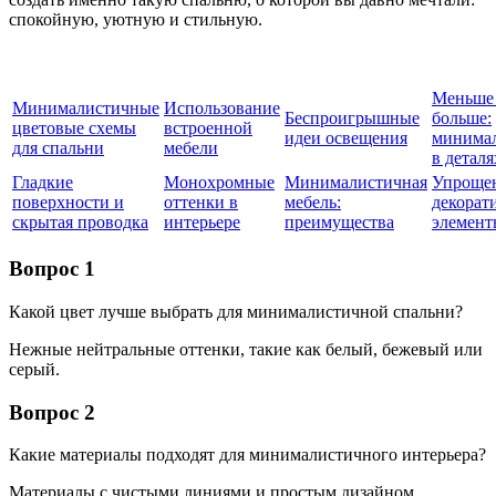
спокойную, уютную и стильную.
Меньше
Минималистичные
Использование
Беспроигрышные
больше:
цветовые схемы
встроенной
идеи освещения
минима
для спальни
мебели
в деталя
Гладкие
Монохромные
Минималистичная
Упроще
поверхности и
оттенки в
мебель:
декорат
скрытая проводка
интерьере
преимущества
элемент
Вопрос 1
Какой цвет лучше выбрать для минималистичной спальни?
Нежные нейтральные оттенки, такие как белый, бежевый или
серый.
Вопрос 2
Какие материалы подходят для минималистичного интерьера?
Материалы с чистыми линиями и простым дизайном,