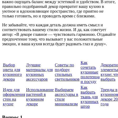
важно ощущать баланс между эстетикой и удобством. В итоге,
правильно подобранный декор превратит вашу кухню в
уютное и вдохновляющее пространство, где приятно не
только готовить, но и проводить время с близкими.
Не забывайте, что каждая деталь должна иметь смысл и
соответствовать вашему стилю жизни. И да, как советует
автор: «В декоре главное — чувствовать гармонию. Отдавайте
предпочтение тому, что вызывает у вас положительные
эмоции, и ваша кухня всегда будет радовать глаз и душу».
Как
Выбор
Лучшие
Советы по
Декорати
сочетать
цвета для
материалы для
подбору
элементы
кухонные
кухонного
кухонных
стильных
кухне: чт
полотенца
декора
аксессуаров
светильников
выбрать
и посуду
Как
Идеи для
Использование
Выбираем
Тренды в
выбрать
оформления
растений в
аксессуары в
кухонно
ткань для
стен на
кухонном
стиле
декоре 2
кухонных
кухне
декоре
минимализм
года
штор
Вопрос 1