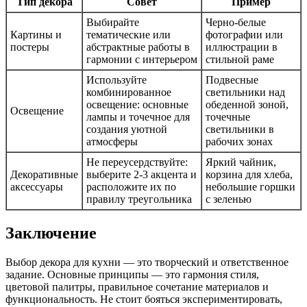
Тип декора
Совет
Пример
Выбирайте
Черно-белые
Картины и
тематические или
фотографии или
постеры
абстрактные работы в
иллюстрации в
гармонии с интерьером
стильной раме
Используйте
Подвесные
комбинированное
светильники над
освещение: основные
обеденной зоной,
Освещение
лампы и точечное для
точечные
создания уютной
светильники в
атмосферы
рабочих зонах
Не переусердствуйте:
Яркий чайник,
Декоративные
выберите 2-3 акцента и
корзина для хлеба,
аксессуары
расположите их по
небольшие горшки
правилу треугольника
с зеленью
Заключение
Выбор декора для кухни — это творческий и ответственное
задание. Основные принципы — это гармония стиля,
цветовой палитры, правильное сочетание материалов и
функциональность. Не стоит бояться экспериментировать,