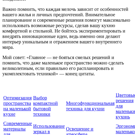
Важно помнить, что каждая мелочь зависит от особенностей
вашего жилья и личных предпочтений. Внимательное
планирование и современные решения помогут максимально
использовать возможные ресурсы, сделав вашу кухню
комфортной и стильной. Не бойтесь экспериментировать и
внедрять инновационные идеи, ведь именно они делают
интерьер уникальным и отражением вашего внутреннего
мира.
Мой совет: «Главное — не бояться смелых решений и
помнить, что даже маленькое пространство можно сделать
великолепным, если правильно его распланировать и
укомплектовать техникой» — конец цитаты.
Цветовы
Оптимизация
Выбор
решения
пространства
компактной
Многофункциональная
для
на маленькой
бытовой
техника для кухни
маленьк
кухне
техники
кухонь
Современные
Использование
Эргоном
материалы
Освещение и
зеркал в
маленько
для
атмосфера