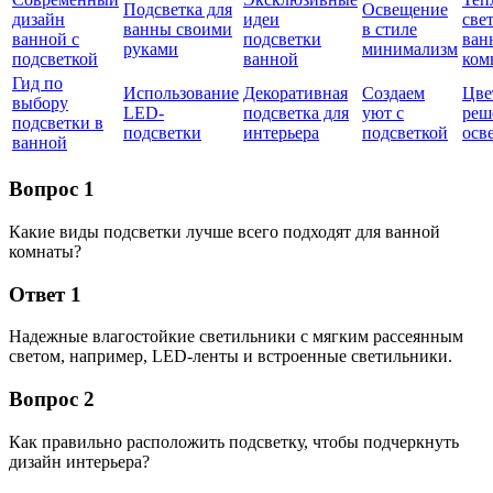
Подсветка для
Освещение
дизайн
идеи
свет
ванны своими
в стиле
ванной с
подсветки
ван
руками
минимализм
подсветкой
ванной
ком
Гид по
Использование
Декоративная
Создаем
Цве
выбору
LED-
подсветка для
уют с
реш
подсветки в
подсветки
интерьера
подсветкой
осв
ванной
Вопрос 1
Какие виды подсветки лучше всего подходят для ванной
комнаты?
Ответ 1
Надежные влагостойкие светильники с мягким рассеянным
светом, например, LED-ленты и встроенные светильники.
Вопрос 2
Как правильно расположить подсветку, чтобы подчеркнуть
дизайн интерьера?