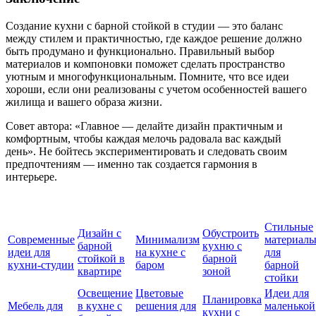
Создание кухни с барной стойкой в студии — это баланс
между стилем и практичностью, где каждое решение должно
быть продумано и функционально. Правильный выбор
материалов и компоновки поможет сделать пространство
уютным и многофункциональным. Помните, что все идеи
хороши, если они реализованы с учетом особенностей вашего
жилища и вашего образа жизни.
Совет автора: «Главное — делайте дизайн практичным и
комфортным, чтобы каждая мелочь радовала вас каждый
день». Не бойтесь экспериментировать и следовать своим
предпочтениям — именно так создается гармония в
интерьере.
Стильные
Дизайн с
Обустроить
Современные
Минимализм
материал
барной
кухню с
идеи для
на кухне с
для
стойкой в
барной
кухни-студии
баром
барной
квартире
зоной
стойки
Освещение
Цветовые
Идеи для
Планировка
Мебель для
в кухне с
решения для
маленькой
кухни с