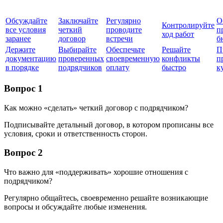
Обсуждайте
Заключайте
Регулярно
О
Контролируйте
все условия
четкий
проводите
п
ход работ
заранее
договор
встречи
б
Держите
Выбирайте
Обеспечьте
Решайте
П
документацию
проверенных
своевременную
конфликты
п
в порядке
подрядчиков
оплату
быстро
к
Вопрос 1
Как можно «сделать» четкий договор с подрядчиком?
Подписывайте детальный договор, в котором прописаны все
условия, сроки и ответственность сторон.
Вопрос 2
Что важно для «поддерживать» хорошие отношения с
подрядчиком?
Регулярно общайтесь, своевременно решайте возникающие
вопросы и обсуждайте любые изменения.