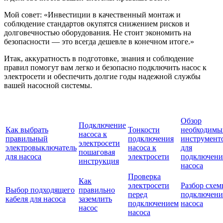
Мой совет: «Инвестиции в качественный монтаж и
соблюдение стандартов окупятся снижением рисков и
долговечностью оборудования. Не стоит экономить на
безопасности — это всегда дешевле в конечном итоге.»
Итак, аккуратность в подготовке, знания и соблюдение
правил помогут вам легко и безопасно подключить насос к
электросети и обеспечить долгие годы надежной службы
вашей насосной системы.
Обзор
Подключение
Как выбрать
Тонкости
необходимы
насоса к
правильный
подключения
инструмент
электросети
электровыключатель
насоса к
для
пошаговая
для насоса
электросети
подключени
инструкция
насоса
Проверка
Как
электросети
Разбор схе
Выбор подходящего
правильно
перед
подключени
кабеля для насоса
заземлить
подключением
насоса
насос
насоса