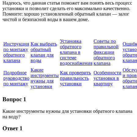
Надеюсь, что данная статья поможет вам понять весь процесс
установки и позволит сделать его максимально качественно.
Помните: хорошо установленный обратный клапан — залог
чистой и безопасной воды в вашем доме.
Установка
Советы по
Инструкция
Как выбрать
Ошибк
обратного
правильной
по монтажу
обратный
устано
клапана в
фиксации
обратного
клапан для
обратн
системе
обратного
клапана
воды
клапа
водоснабжения
клапана
Какие
Обслу
Подробное
Как проверить
Особенности
инструменты
и пров
руководство
правильность
установки в
нужны для
обратн
по монтажу
установки
квартиру
установки
клапа
Вопрос 1
Какие инструменты нужны для установки обратного клапана
на воду?
Ответ 1