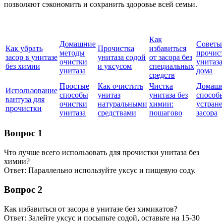
позволяют сэкономить и сохранить здоровье всей семьи.
Как
Домашние
Советы
Как убрать
Прочистка
избавиться
методы
прочис
засор в унитазе
унитаза содой
от засора без
очистки
унитаз
без химии
и уксусом
специальных
унитаза
дома
средств
Простые
Как очистить
Чистка
Домаш
Использование
способы
унитаз
унитаза без
способ
вантуза для
очистки
натуральными
химии:
устран
прочистки
унитаза
средствами
пошагово
засора
Вопрос 1
Что лучше всего использовать для прочистки унитаза без
химии?
Ответ: Параллельно используйте уксус и пищевую соду.
Вопрос 2
Как избавиться от засора в унитазе без химикатов?
Ответ: Залейте уксус и посыпьте содой, оставьте на 15-30