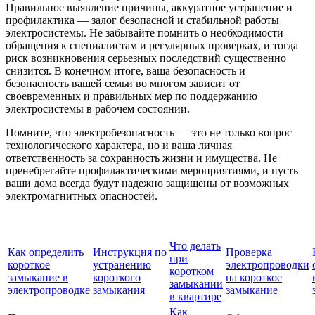
Правильное выявление причины, аккуратное устранение и
профилактика — залог безопасной и стабильной работы
электросистемы. Не забывайте помнить о необходимости
обращения к специалистам и регулярных проверках, и тогда
риск возникновения серьезных последствий существенно
снизится. В конечном итоге, ваша безопасность и
безопасность вашей семьи во многом зависит от
своевременных и правильных мер по поддержанию
электросистемы в рабочем состоянии.
Помните, что электробезопасность — это не только вопрос
технологического характера, но и ваша личная
ответственность за сохранность жизни и имущества. Не
пренебрегайте профилактическими мероприятиями, и пусть
ваши дома всегда будут надежно защищены от возможных
электромагнитных опасностей.
Что делать
Как определить
Инструкция по
Проверка
при
короткое
устранению
электропроводки
коротком
замыкание в
короткого
на короткое
замыкании
электропроводке
замыкания
замыкание
в квартире
Как