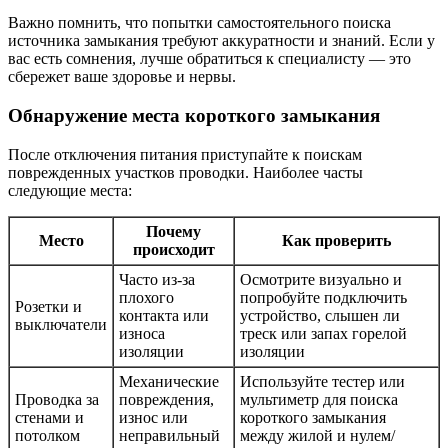
Важно помнить, что попытки самостоятельного поиска
источника замыкания требуют аккуратности и знаний. Если у
вас есть сомнения, лучше обратиться к специалисту — это
сбережет ваше здоровье и нервы.
Обнаружение места короткого замыкания
После отключения питания приступайте к поискам
поврежденных участков проводки. Наиболее часты
следующие места:
Почему
Место
Как проверить
происходит
Часто из-за
Осмотрите визуально и
плохого
попробуйте подключить
Розетки и
контакта или
устройство, слышен ли
выключатели
износа
треск или запах горелой
изоляции
изоляции
Механические
Используйте тестер или
Проводка за
повреждения,
мультиметр для поиска
стенами и
износ или
короткого замыкания
потолком
неправильный
между жилой и нулем/