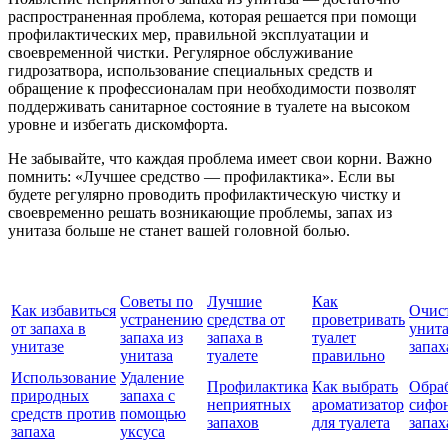
распространенная проблема, которая решается при помощи
профилактических мер, правильной эксплуатации и
своевременной чистки. Регулярное обслуживание
гидрозатвора, использование специальных средств и
обращение к профессионалам при необходимости позволят
поддерживать санитарное состояние в туалете на высоком
уровне и избегать дискомфорта.
Не забывайте, что каждая проблема имеет свои корни. Важно
помнить: «Лучшее средство — профилактика». Если вы
будете регулярно проводить профилактическую чистку и
своевременно решать возникающие проблемы, запах из
унитаза больше не станет вашей головной болью.
Советы по
Лучшие
Как
Как избавиться
Очис
устранению
средства от
проветривать
от запаха в
унита
запаха из
запаха в
туалет
унитазе
запах
унитаза
туалете
правильно
Использование
Удаление
Профилактика
Как выбрать
Обра
природных
запаха с
неприятных
ароматизатор
сифон
средств против
помощью
запахов
для туалета
запах
запаха
уксуса