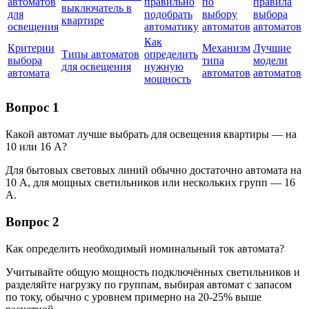
автоматов
правильно
по
правила
выключатель в
для
подобрать
выбору
выбора
квартире
освещения
автоматику
автоматов
автоматов
Как
Критерии
Механизм
Лучшие
Типы автоматов
определить
выбора
типа
модели
для освещения
нужную
автомата
автоматов
автоматов
мощность
Вопрос 1
Какой автомат лучше выбрать для освещения квартиры — на
10 или 16 А?
Для бытовых световых линий обычно достаточно автомата на
10 А, для мощных светильников или нескольких групп — 16
А.
Вопрос 2
Как определить необходимый номинальный ток автомата?
Учитывайте общую мощность подключённых светильников и
разделяйте нагрузку по группам, выбирая автомат с запасом
по току, обычно с уровнем примерно на 20-25% выше