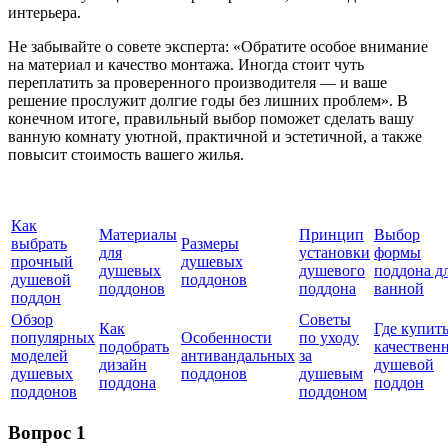
интерьера.
Не забывайте о совете эксперта: «Обратите особое внимание
на материал и качество монтажа. Иногда стоит чуть
переплатить за проверенного производителя — и ваше
решение прослужит долгие годы без лишних проблем». В
конечном итоге, правильный выбор поможет сделать вашу
ванную комнату уютной, практичной и эстетичной, а также
повысит стоимость вашего жилья.
Как
Материалы
Принцип
Выбор
выбрать
Размеры
для
установки
формы
прочный
душевых
душевых
душевого
поддона д
душевой
поддонов
поддонов
поддона
ванной
поддон
Обзор
Советы
Как
Где купит
популярных
Особенности
по уходу
подобрать
качествен
моделей
антивандальных
за
дизайн
душевой
душевых
поддонов
душевым
поддона
поддон
поддонов
поддоном
Вопрос 1