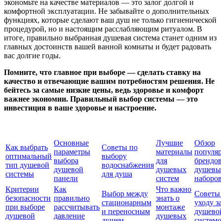
экономьте на качестве материалов — это залог долгой и
комфортной эксплуатации. Не забывайте о дополнительных
функциях, которые сделают ваш душ не только гигиенической
процедурой, но и настоящим расслабляющим ритуалом. В
итоге, правильно выбранная душевая система станет одним из
главных достоинств вашей ванной комнаты и будет радовать
вас долгие годы.
Помните, что главное при выборе — сделать ставку на
качество и отвечающие вашим потребностям решения. Не
бейтесь за самые низкие цены, ведь здоровье и комфорт
важнее экономии. Правильный выбор системы — это
инвестиция в ваше здоровье и настроение.
Основные
Лучшие
Обзор
Как выбрать
Советы по
параметры
материалы
популя
оптимальный
выбору
выбора
для
брендо
тип душевой
водоснабжения
душевой
душевых
душевы
системы
для душа
панели
систем
наборо
Критерии
Как
Что важно
Выбор между
Советы
безопасности
правильно
знать о
стационарным
уходу з
при выборе
рассчитывать
монтаже
и переносным
душево
душевой
давление
душевых
душем
систем