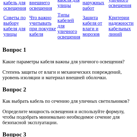
кабель для
внешнего
наружных
улицы
освещения
освещения
освещения
работ
Типы
Советы по
Что важно
Защита
Критерии
кабелей
выбору
учитывать
кабеля от
надежности
для
кабеля для
при покупке
влаги и
кабельных
уличного
улицы
кабеля
морозов
линий
освещения
Вопрос 1
Какие параметры кабеля важны для уличного освещения?
Степень защиты от влаги и механических повреждений,
уровень изоляции и материал внешней оболочки.
Вопрос 2
Как выбрать кабель по сечению для уличных светильников?
Определите мощность освещения и используйте формулу,
чтобы подобрать минимально необходимое сечение для
безопасной эксплуатации.
Вопрос 3