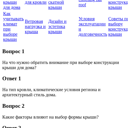
крыши
для кровли
скатной
конструк
roof
для дома
крыши
крыши
Как
учитывать
Условия
Советы п
Ветровая
Дизайн и
климат
эксплуатации
выбору
нагрузка и
эстетика
при
и
конструк
крыша
крыши
выборе
долговечность
крыши
крыши
Вопрос 1
На что нужно обратить внимание при выборе конструкции
крыши для дома?
Ответ 1
На тип кровли, климатические условия региона и
архитектурный стиль дома.
Вопрос 2
Какие факторы влияют на выбор формы крыши?
Ответ 2