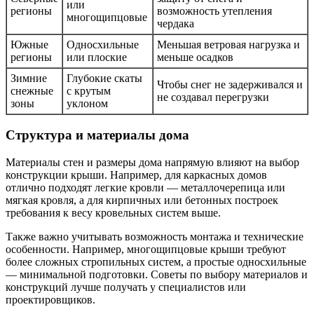
или
регионы
возможность утепления
многощипцовые
чердака
Южные
Односхильные
Меньшая ветровая нагрузка и
регионы
или плоские
меньше осадков
Зимние
Глубокие скаты
Чтобы снег не задерживался и
снежные
с крутым
не создавал перегрузки
зоны
уклоном
Структура и материалы дома
Материалы стен и размеры дома напрямую влияют на выбор
конструкции крыши. Например, для каркасных домов
отлично подходят легкие кровли — металлочерепица или
мягкая кровля, а для кирпичных или бетонных построек
требования к весу кровельных систем выше.
Также важно учитывать возможность монтажа и технические
особенности. Например, многощипцовые крыши требуют
более сложных стропильных систем, а простые односхильные
— минимальной подготовки. Советы по выбору материалов и
конструкций лучше получать у специалистов или
проектировщиков.