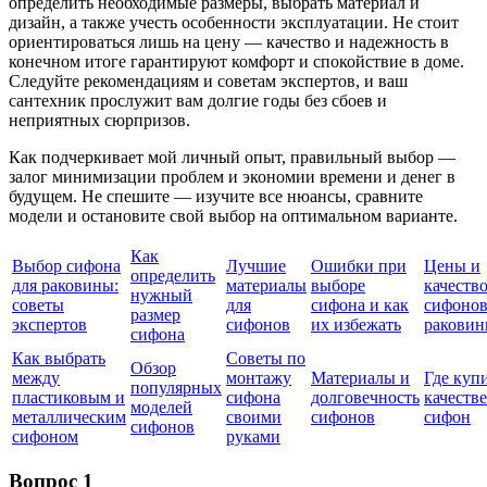
определить необходимые размеры, выбрать материал и
дизайн, а также учесть особенности эксплуатации. Не стоит
ориентироваться лишь на цену — качество и надежность в
конечном итоге гарантируют комфорт и спокойствие в доме.
Следуйте рекомендациям и советам экспертов, и ваш
сантехник прослужит вам долгие годы без сбоев и
неприятных сюрпризов.
Как подчеркивает мой личный опыт, правильный выбор —
залог минимизации проблем и экономии времени и денег в
будущем. Не спешите — изучите все нюансы, сравните
модели и остановите свой выбор на оптимальном варианте.
Как
Выбор сифона
Лучшие
Ошибки при
Цены и
определить
для раковины:
материалы
выборе
качеств
нужный
советы
для
сифона и как
сифонов
размер
экспертов
сифонов
их избежать
ракови
сифона
Как выбрать
Советы по
Обзор
между
монтажу
Материалы и
Где куп
популярных
пластиковым и
сифона
долговечность
качеств
моделей
металлическим
своими
сифонов
сифон
сифонов
сифоном
руками
Вопрос 1