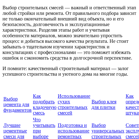
Выбор строительных смесей — важный и ответственный этап
любой стройки или ремонта. От правильного подбора зависит
не только окончательный внешний вид объекта, но и его
безопасность, долговечность и эксплуатационные
характеристики. Разделяя этапы работ и учитывая
особенности материалов, можно значительно упростить
процесс и добиться высокого качества результата. Не стоит
забывать о тщательном изучении характеристик и
консультациях с профессионалами — это поможет избежать
ошибок и сэкономить средства в долгосрочной перспективе.
И помните: качественный строительный материал — залог
успешного строительства и уютного дома на многие годы.
Как
Использование
Как
Выбор
подобрать
сухих
Выбор клея
опред
цемента для
кладочную
строительных
для плитки
качес
фундаментов
смесь
смесей
штука
Что
Лучшие
учитывать
Подготовка и
Выбор
Совет
цементные
при
использование
универсальных
экспл
смеси для
выборе
ремонтных
строительных
смесе