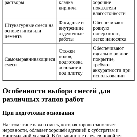
растворы
кладка
хорошие
кирпича
показатели
влагостойкости
Фасадные и
Обеспечивают
Штукатурные смеси на
внутренние
ровную
основе гипса или
отделочные
поверхность,
цемента
работы
легко наносятся
Обеспечивают
Стяжки
идеально ровное
полов,
Самовыравнивающиеся
покрытие,
подготовка
смеси
требуют
оснований
аккуратности при
под плитку
использовании
Особенности выбора смесей для
различных этапов работ
При подготовке основания
На этом этапе важна смесь, которая хорошо заполняет
неровности, обладает хорошей адгезией к субстратам и
минимальной усадкой. В большинстве случаев подойдет