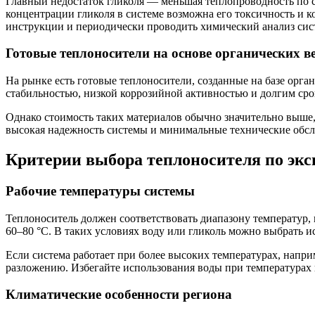
Главный недостаток гликоля — меньшая теплопроводность по 
концентрации гликоля в системе возможна его токсичность и 
инструкции и периодически проводить химический анализ сис
Готовые теплоносители на основе органических в
На рынке есть готовые теплоносители, созданные на базе орг
стабильностью, низкой коррозийной активностью и долгим ср
Однако стоимость таких материалов обычно значительно выше,
высокая надежность системы и минимальные технические обсл
Критерии выбора теплоносителя по эк
Рабочие температуры системы
Теплоноситель должен соответствовать диапазону температур,
60–80 °C. В таких условиях воду или гликоль можно выбрать и
Если система работает при более высоких температурах, напр
разложению. Избегайте использования воды при температурах
Климатические особенности региона