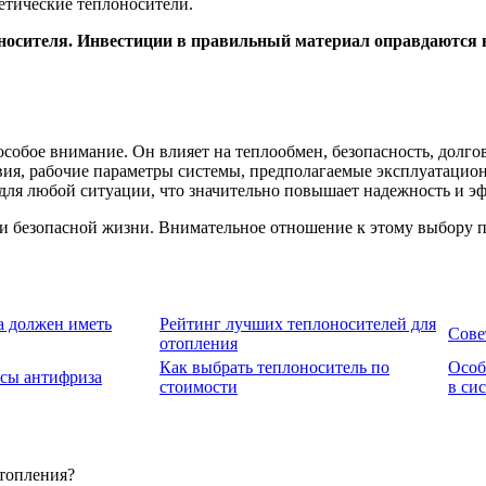
етические теплоносители.
лоносителя. Инвестиции в правильный материал оправдаются
особое внимание. Он влияет на теплообмен, безопасность, долг
вия, рабочие параметры системы, предполагаемые эксплуатацио
для любой ситуации, что значительно повышает надежность и э
и безопасной жизни. Внимательное отношение к этому выбору п
а должен иметь
Рейтинг лучших теплоносителей для
Сове
отопления
Как выбрать теплоноситель по
Особ
сы антифриза
стоимости
в си
отопления?