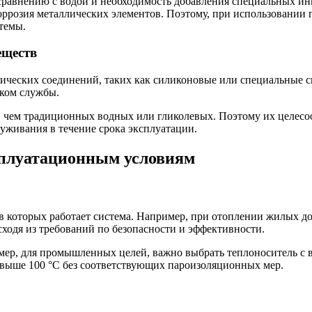
сравнению с водой и необходимость добавления специальных ин
коррозия металлических элементов. Поэтому, при использовании
темы.
еществ
анических соединений, таких как силиконовые или специальные 
оком службы.
 чем традиционных водных или гликолевых. Поэтому их целесоо
уживания в течение срока эксплуатации.
сплуатационным условиям
 в которых работает система. Например, при отоплении жилых д
сходя из требований по безопасности и эффективности.
имер, для промышленных целей, важно выбрать теплоноситель с
 выше 100 °C без соответствующих пароизоляционных мер.