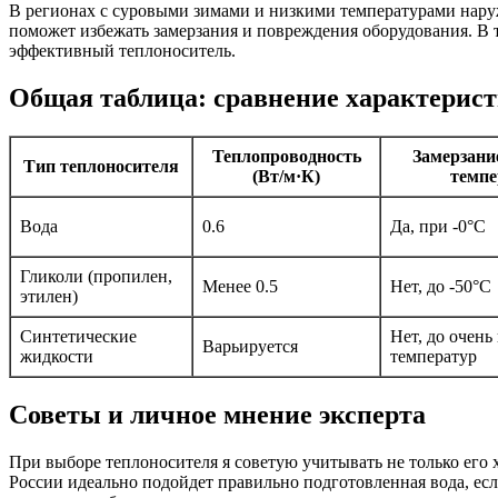
В регионах с суровыми зимами и низкими температурами нару
поможет избежать замерзания и повреждения оборудования. В 
эффективный теплоноситель.
Общая таблица: сравнение характерис
Теплопроводность
Замерзани
Тип теплоносителя
(Вт/м·К)
темпе
Вода
0.6
Да, при -0°C
Гликоли (пропилен,
Менее 0.5
Нет, до -50°C
этилен)
Синтетические
Нет, до очень
Варьируется
жидкости
температур
Советы и личное мнение эксперта
При выборе теплоносителя я советую учитывать не только его 
России идеально подойдет правильно подготовленная вода, есл