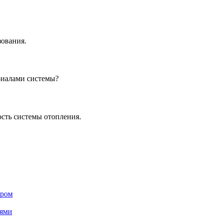
зования.
риалами системы?
ость системы отопления.
ером
лями