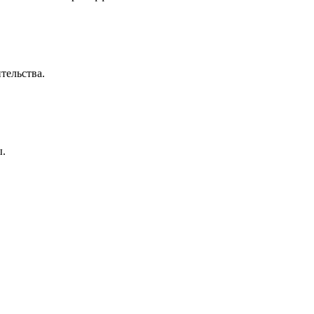
тельства.
ы.