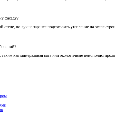
му фасаду?
 стене, но лучше заранее подготовить утепление на этапе строи
ебований?
, таким как минеральная вата или экологичные пенополистирол
ером
лями
ок