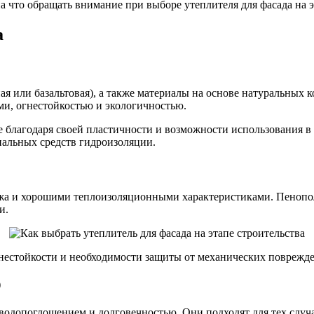
 что обращать внимание при выборе утеплителя для фасада на э
а
я или базальтовая), а также материалы на основе натуральных к
и, огнестойкостью и экологичностью.
благодаря своей пластичности и возможности использования в 
иальных средств гидроизоляции.
жа и хорошими теплоизоляционными характеристиками. Пенопол
и.
нестойкости и необходимости защиты от механических поврежде
)
допоглощением и долговечностью. Они подходят для тех случае