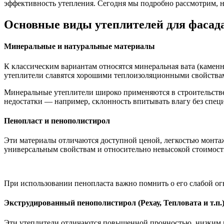
эффективность утепления. Сегодня мы подробно рассмотрим, на
Основные виды утеплителей для фасад
Минеральные и натуральные материалы
К классическим вариантам относятся минеральная вата (каменна
утеплители славятся хорошими теплоизоляционными свойствам
Минеральные утеплители широко применяются в строительстве 
недостатки — например, склонность впитывать влагу без спец
Пенопласт и пенополистирол
Эти материалы отличаются доступной ценой, легкостью монта
универсальным свойствам и относительно невысокой стоимост
При использовании пенопласта важно помнить о его слабой ог
Экструдированный пенополистирол (Рехау, Тепловата и т.п.
Эти утеплители отличаются повышенной прочностью, низким во