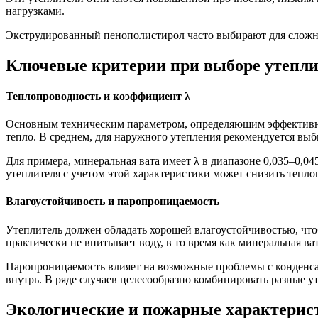
нагрузками.
Экструдированный пенополистирол часто выбирают для сложны
Ключевые критерии при выборе утепли
Теплопроводность и коэффициент λ
Основным техническим параметром, определяющим эффективност
тепло. В среднем, для наружного утепления рекомендуется выби
Для примера, минеральная вата имеет λ в диапазоне 0,035–0,0
утеплителя с учетом этой характеристики может снизить тепло
Влагоустойчивость и паропроницаемость
Утеплитель должен обладать хорошей влагоустойчивостью, чт
практически не впитывает воду, в то время как минеральная в
Паропроницаемость влияет на возможные проблемы с конденсат
внутрь. В ряде случаев целесообразно комбинировать разные 
Экологические и пожарные характерис