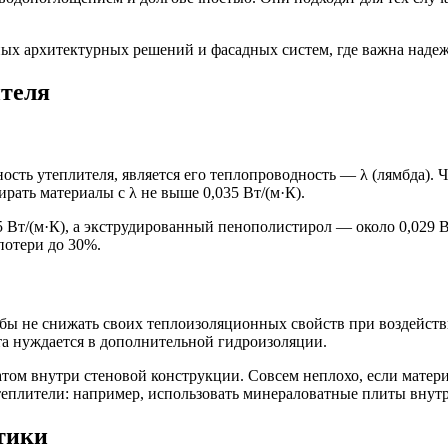
х архитектурных решений и фасадных систем, где важна надеж
теля
ь утеплителя, является его теплопроводность — λ (лямбда). Че
рать материалы с λ не выше 0,035 Вт/(м·К).
45 Вт/(м·К), а экструдированный пенополистирол — около 0,029 
потери до 30%.
обы не снижать своих теплоизоляционных свойств при воздейст
ата нуждается в дополнительной гидроизоляции.
ом внутри стеновой конструкции. Совсем неплохо, если материа
утеплители: например, использовать минераловатные плиты вну
тики