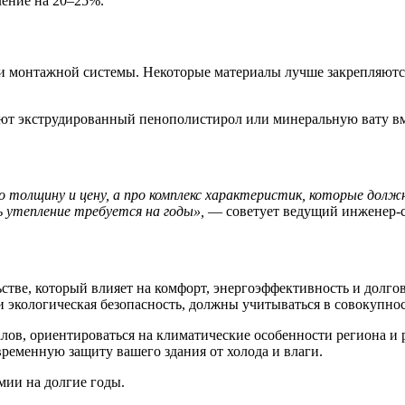
ление на 20–25%.
 монтажной системы. Некоторые материалы лучше закрепляются 
уют экструдированный пенополистирол или минеральную вату в
 толщину и цену, а про комплекс характеристик, которые дол
ь утепление требуется на годы»,
— советует ведущий инженер-с
ьстве, который влияет на комфорт, энергоэффективность и долго
и экологическая безопасность, должны учитываться в совокупно
алов, ориентироваться на климатические особенности региона и
еменную защиту вашего здания от холода и влаги.
мии на долгие годы.