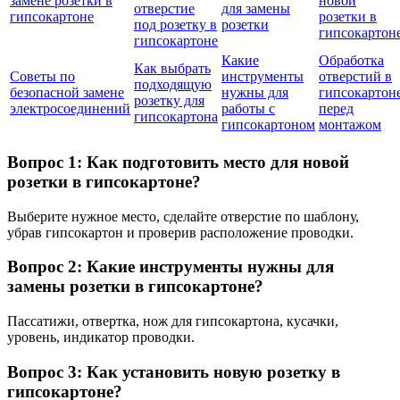
замене розетки в
новой
отверстие
для замены
гипсокартоне
розетки в
под розетку в
розетки
гипсокартон
гипсокартоне
Какие
Обработка
Как выбрать
Советы по
инструменты
отверстий в
подходящую
безопасной замене
нужны для
гипсокартон
розетку для
электросоединений
работы с
перед
гипсокартона
гипсокартоном
монтажом
Вопрос 1: Как подготовить место для новой
розетки в гипсокартоне?
Выберите нужное место, сделайте отверстие по шаблону,
убрав гипсокартон и проверив расположение проводки.
Вопрос 2: Какие инструменты нужны для
замены розетки в гипсокартоне?
Пассатижи, отвертка, нож для гипсокартона, кусачки,
уровень, индикатор проводки.
Вопрос 3: Как установить новую розетку в
гипсокартоне?