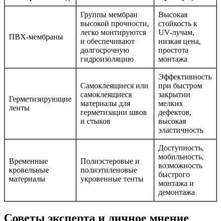
Группы мембран
Высокая
высокой прочности,
стойкость к
легко монтируются
UV-лучам,
ПВХ-мембраны
и обеспечивают
низкая цена,
долгосрочную
простота
гидроизоляцию
монтажа
Эффективность
Самоклеящиеся или
при быстром
самоклеящиеся
закрытии
Герметизирующие
материалы для
мелких
ленты
герметизации швов
дефектов,
и стыков
высокая
эластичность
Доступность,
мобильность,
Временные
Полиэстеровые и
возможность
кровельные
полиэтиленовые
быстрого
материалы
укровенные тенты
монтажа и
демонтажа
Советы эксперта и личное мнение