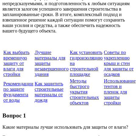
непредсказуемыми, и подготовленность к любым ситуациям
является залогом успешного завершения строительства в
запланированные сроки. В итоге, комплексный подход и
взвешенное решение каждой ситуации помогут сохранить
ваши усилия и средства, а также обеспечить надежность
вашего будущего объекта.
Как выбрать
Лучшие
Как установить
Советы по
временную
материалы для
гидроизоляцию
укреплению
защиту от
защиты
на
крыш и стен
влаги для
незавершенного
строительной
для защиты от
стройки
здания
площадке
осадков
Методы
Использование
Рекомендации
Как защитить
быстрого
тентов и
по защите
строительные
укрытия
пленок для
фундамента
материалы от
строительных
защиты
от воды
дождя
объектов
стройки
Вопрос 1
Какие материалы лучше использовать для защиты от влаги?