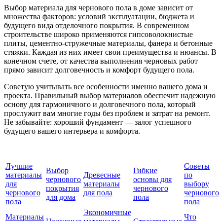
Выбор материала для чернового пола в доме зависит от
множества факторов: условий эксплуатации, бюджета и
будущего вида отделочного покрытия. В современном
строительстве широко применяются гипсоволокнистые
плиты, цементно-стружечные материалы, фанера и бетонные
стяжки. Каждая из них имеет свои преимущества и нюансы. В
конечном счете, от качества выполнения черновых работ
прямо зависит долговечность и комфорт будущего пола.
Советую учитывать все особенности именно вашего дома и
проекта. Правильный выбор материалов обеспечит надежную
основу для гармоничного и долговечного пола, который
прослужит вам многие годы без проблем и затрат на ремонт.
Не забывайте: хороший фундамент — залог успешного
будущего вашего интерьера и комфорта.
Лучшие
Советы
Выбор
Гибкие
материалы
Древесные
по
чернового
основы для
для
материалы
выбору
покрытия
чернового
чернового
для пола
чернового
для дома
пола
пола
пола
Экономичные
Материалы
Что