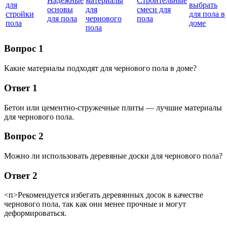
Надежные
материалы
Строительные
для
выбрать
основы
для
смеси для
стройки
для пола в
для пола
чернового
пола
пола
доме
пола
Вопрос 1
Какие материалы подходят для чернового пола в доме?
Ответ 1
Бетон или цементно-стружечные плиты — лучшие материалы
для чернового пола.
Вопрос 2
Можно ли использовать деревяные доски для чернового пола?
Ответ 2
<п>Рекомендуется избегать деревянных досок в качестве
чернового пола, так как они менее прочные и могут
деформироваться.