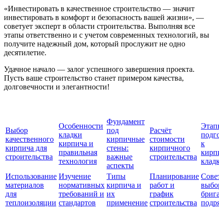
«Инвестировать в качественное строительство — значит
инвестировать в комфорт и безопасность вашей жизни», —
советует эксперт в области строительства. Выполняя все
этапы ответственно и с учетом современных технологий, вы
получите надежный дом, который прослужит не одно
десятилетие.
Удачное начало — залог успешного завершения проекта.
Пусть ваше строительство станет примером качества,
долговечности и элегантности!
Фундамент
Особенности
Этап
Выбор
под
Расчёт
кладки
подг
качественного
кирпичные
стоимости
кирпича и
к
кирпича для
стены:
кирпичного
правильная
кирп
строительства
важные
строительства
технология
клад
аспекты
Использование
Изучение
Типы
Планирование
Сове
материалов
нормативных
кирпича и
работ и
выбо
для
требований и
их
график
бриг
теплоизоляции
стандартов
применение
строительства
подр