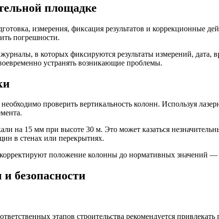
ительной площадке
одготовка, измерения, фиксация результатов и коррекционные д
ить погрешности.
журналы, в которых фиксируются результаты измерений, дата, в
своевременно устранять возникающие проблемы.
ки
я необходимо проверить вертикальность колонн. Используя лазе
емента.
кали на 15 мм при высоте 30 м. Это может казаться незначитель
щин в стенах или перекрытиях.
 корректируют положение колонны до нормативных значений — 
 и безопасности
 ответственных этапов строительства рекомендуется привлекат