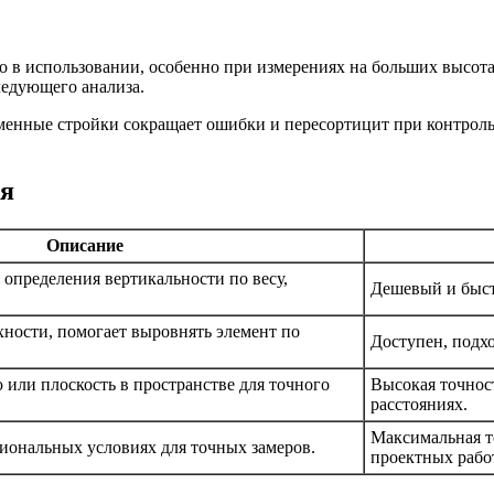
о в использовании, особенно при измерениях на больших высо
ледующего анализа.
еменные стройки сокращает ошибки и пересортицит при контрол
ля
Описание
 определения вертикальности по весу,
Дешевый и быст
хности, помогает выровнять элемент по
Доступен, подхо
 или плоскость в пространстве для точного
Высокая точнос
расстояниях.
Максимальная т
иональных условиях для точных замеров.
проектных рабо