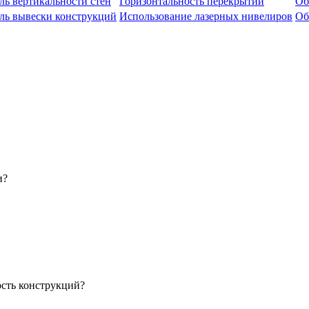
ль вертикальности стен
Горизонтальность перекрытий
Об
ль вывески конструкций
Использование лазерных нивелиров
Об
и?
ость конструкций?