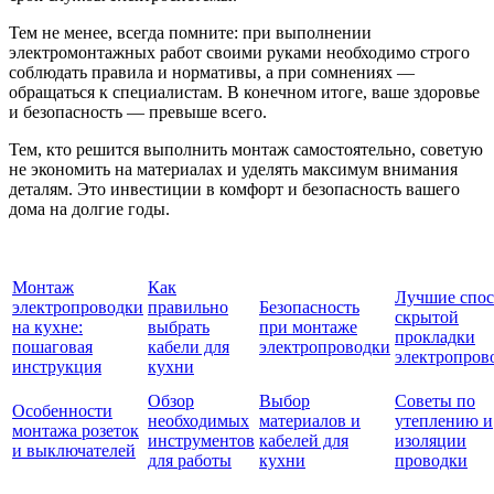
Тем не менее, всегда помните: при выполнении
электромонтажных работ своими руками необходимо строго
соблюдать правила и нормативы, а при сомнениях —
обращаться к специалистам. В конечном итоге, ваше здоровье
и безопасность — превыше всего.
Тем, кто решится выполнить монтаж самостоятельно, советую
не экономить на материалах и уделять максимум внимания
деталям. Это инвестиции в комфорт и безопасность вашего
дома на долгие годы.
Монтаж
Как
Лучшие спо
электропроводки
правильно
Безопасность
скрытой
на кухне:
выбрать
при монтажe
прокладки
пошаговая
кабели для
электропроводки
электропров
инструкция
кухни
Обзор
Выбор
Советы по
Особенности
необходимых
материалов и
утеплению и
монтажа розеток
инструментов
кабелей для
изоляции
и выключателей
для работы
кухни
проводки