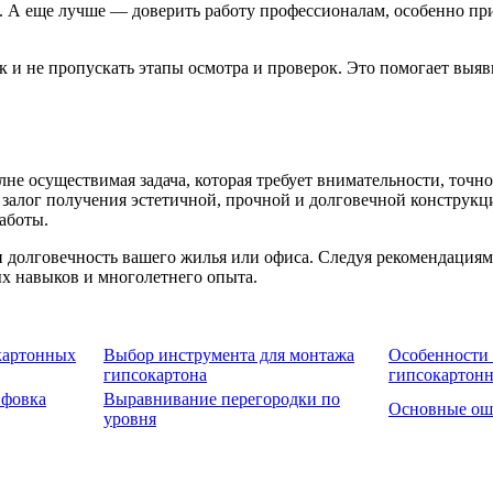
ии. А еще лучше — доверить работу профессионалам, особенно п
 и не пропускать этапы осмотра и проверок. Это помогает выяв
не осуществимая задача, которая требует внимательности, точн
залог получения эстетичной, прочной и долговечной конструкци
аботы.
 долговечность вашего жилья или офиса. Следуя рекомендациям
ых навыков и многолетнего опыта.
картонных
Выбор инструмента для монтажа
Особенности
гипсокартона
гипсокартонн
ифовка
Выравнивание перегородки по
Основные ош
уровня