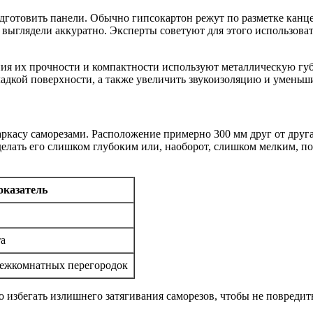
дготовить панели. Обычно гипсокартон режут по разметке канц
выглядели аккуратно. Эксперты советуют для этого использоват
ния их прочности и компактности используют металлическую губ
ладкой поверхности, а также увеличить звукоизоляцию и уменьш
ркасу саморезами. Расположение примерно 300 мм друг от друга
елать его слишком глубоким или, наоборот, слишком мелким, по
оказатель
та
 межкомнатных перегородок
збегать излишнего затягивания саморезов, чтобы не повредить 