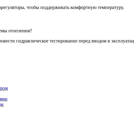
орегуляторы, чтобы поддерживать комфортную температуру.
емы отопления?
овести гидравлическое тестирование перед вводом в эксплуата
ером
лями
ок