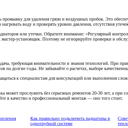
ь промывку для удаления грязи и воздушных пробок. Это обесп
 нагревать воду и проверять уровни давления, отсутствия утече
диаторов или утечки. Обратите внимание: «Регулярный контрол
, мастер-установщик. Поэтому не игнорируйте проверки и обсл
дача, требующая внимательности и знания технологий. При пра
в на долгие годы. Не забывайте о расчетах, выборе качественн
ращаться к специалистам для консультаций или выполнения слож
ка может прослужить без серьезных ремонтов 20-30 лет, а при
уйте в качество и профессиональный монтаж — оно того стоит.
топления
Как правильно подключить радиаторы в
Сове
однотрубной системе
тепл