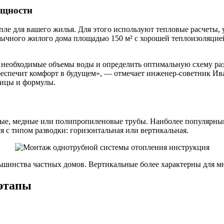
ощности
епле для вашего жилья. Для этого используют тепловые расчет
бычного жилого дома площадью 150 м² с хорошей теплоизоляцией
ь необходимые объемы воды и определить оптимальную схему раз
беспечит комфорт в будущем», — отмечает инженер-советник Ив
лицы и формулы.
ные, медные или полипропиленовые трубы. Наиболее популярны
я с типом разводки: горизонтальная или вертикальная.
ьшинства частных домов. Вертикальные более характерны для м
 этапы