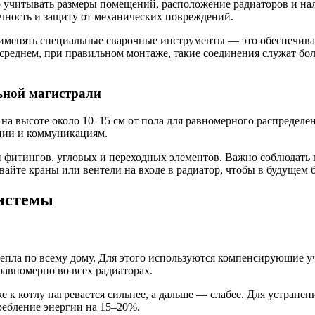
о учитывать размеры помещений, расположение радиаторов и на
ичность и защиту от механических повреждений.
именять специальные сварочные инструменты — это обеспечив
среднем, при правильном монтаже, такие соединения служат бол
ьной магистрали
на высоте около 10–15 см от пола для равномерного распредел
яции и коммуникациям.
 фитингов, угловых и переходных элементов. Важно соблюдать
ивайте краны или вентели на входе в радиатор, чтобы в будущем
системы
епла по всему дому. Для этого используются компенсирующие у
равномерно во всех радиаторах.
 к котлу нагревается сильнее, а дальше — слабее. Для устранен
ребление энергии на 15–20%.