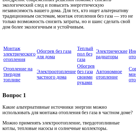
экологический след и повысить энергетическую
независимость вашего дома. Для тех, кто ищет альтернативу
традиционным системам, монтаж отопления без газа — это не
только возможность снизить затраты, но и шанс сделать свой
дом более экологичным и устойчивым.
Монтаж
Теплый
Обогрев без газа
Электрические
Ин
электрического
пол без
для дома
радиаторы
ото
отопления
газа
Обогрев
Отопление на
Со
Электроотопление
без газа
Автономное
твердом
мо
частного дома
своими
отопление
топливе
ото
руками
Вопрос 1
Какие альтернативные источники энергии можно
использовать для монтажа отопления без газа в частном доме?
Можно применять электроотопление, твердотопливные
котлы, тепловые насосы и солнечные коллекторы.