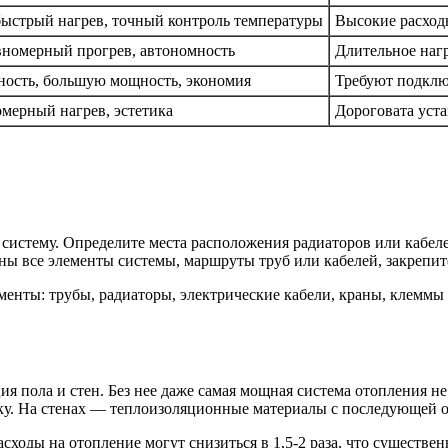
быстрый нагрев, точный контроль температуры
Высокие расход
вномерный прогрев, автономность
Длительное наг
ность, большую мощность, экономия
Требуют подклю
мерный нагрев, эстетика
Дороговата уста
систему. Определите места расположения радиаторов или кабеле
аны все элементы системы, маршруты труб или кабелей, закрепит
менты: трубы, радиаторы, электрические кабели, краны, клеммы
ия пола и стен. Без нее даже самая мощная система отопления н
ку. На стенах — теплоизоляционные материалы с последующей 
сходы на отопление могут снизиться в 1,5-2 раза, что существе