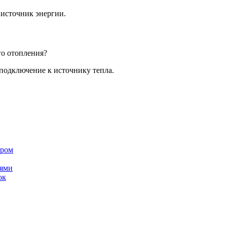
источник энергии.
о отопления?
подключение к источнику тепла.
ером
лями
ок