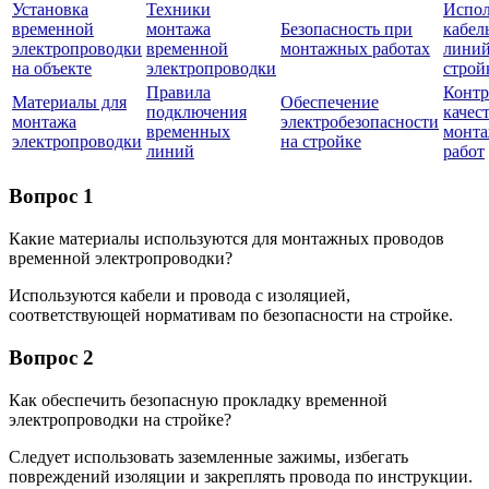
Установка
Техники
Испол
временной
монтажа
Безопасность при
кабел
электропроводки
временной
монтажных работах
линий
на объекте
электропроводки
строй
Правила
Контр
Материалы для
Обеспечение
подключения
качес
монтажа
электробезопасности
временных
монт
электропроводки
на стройке
линий
работ
Вопрос 1
Какие материалы используются для монтажных проводов
временной электропроводки?
Используются кабели и провода с изоляцией,
соответствующей нормативам по безопасности на стройке.
Вопрос 2
Как обеспечить безопасную прокладку временной
электропроводки на стройке?
Следует использовать заземленные зажимы, избегать
повреждений изоляции и закреплять провода по инструкции.