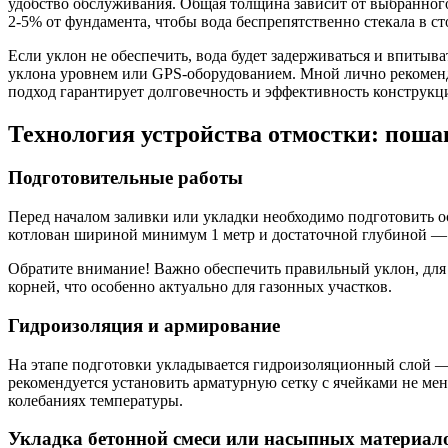
удобство обслуживания. Общая толщина зависит от выбранного
2-5% от фундамента, чтобы вода беспрепятственно стекала в ст
Если уклон не обеспечить, вода будет задерживаться и впитыв
уклона уровнем или GPS-оборудованием. Мной лично рекоменду
подход гарантирует долговечность и эффективность конструкц
Технология устройства отмостки: поша
Подготовительные работы
Перед началом заливки или укладки необходимо подготовить ос
котлован шириной минимум 1 метр и достаточной глубиной — о
Обратите внимание! Важно обеспечить правильный уклон, для 
корней, что особенно актуально для газонных участков.
Гидроизоляция и армирование
На этапе подготовки укладывается гидроизоляционный слой —
рекомендуется установить арматурную сетку с ячейками не ме
колебаниях температуры.
Укладка бетонной смеси или насыпных материал