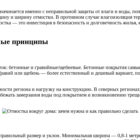
 начинается именно с неправильной защиты от влаги и воды, по
щину и ширину отмостки. В противном случае влагоизоляция те
остка — это инвестиция в безопасность и долговечность жилья, к
вные принципы
ток: бетонные и гравийные/щебневые. Бетонные покрытия самые
равий или щебень — более естественный и дешевый вариант, по
ости региона и нагрузку на конструкцию. В северных регионах
избежать замерзания воды под покрытием и возникновению тре
правильный размер и уклон. Минимальная ширина — 0,8-1 метро