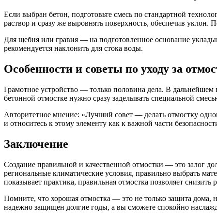
Если выбран бетон, подготовьте смесь по стандартной техноло
раствор и сразу же выровнять поверхность, обеспечив уклон. 
Для щебня или гравия — на подготовленное основание укладыв
рекомендуется наклонить для стока воды.
Особенности и советы по уходу за отмо
Грамотное устройство — только половина дела. В дальнейшем 
бетонной отмостке нужно сразу заделывать специальной смесью
Авторитетное мнение: «Лучший совет — делать отмостку однов
и относитесь к этому элементу как к важной части безопаснос
Заключение
Создание правильной и качественной отмостки — это залог дол
региональные климатические условия, правильно выбрать мате
показывает практика, правильная отмостка позволяет снизить
Помните, что хорошая отмостка — это не только защита дома, 
надежно защищен долгие годы, а вы сможете спокойно наслаж