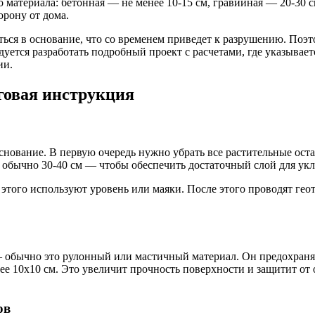
 материала: бетонная — не менее 10-15 см, гравийная — 20-30 
орону от дома.
аться в основание, что со временем приведет к разрушению. Поэ
ется разработать подробный проект с расчетами, где указывает
ии.
говая инструкция
нование. В первую очередь нужно убрать все растительные оста
бычно 30-40 см — чтобы обеспечить достаточный слой для укла
этого используют уровень или маяки. После этого проводят гео
 обычно это рулонный или мастичный материал. Он предохраняе
нее 10х10 см. Это увеличит прочность поверхности и защитит о
ов