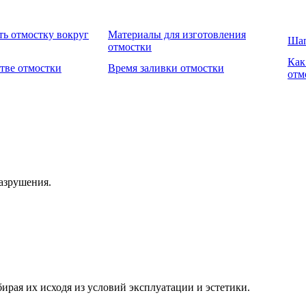
ть отмостку вокруг
Материалы для изготовления
Шаг
отмостки
Как
тве отмостки
Время заливки отмостки
отм
азрушения.
ирая их исходя из условий эксплуатации и эстетики.