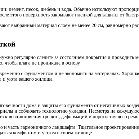
гии: цемент, песок, щебень и вода. Обычно используют пропорц
После этого поверхность закрывают пленкой для защиты от быст
ают выбранный материал слоем не менее 20 см, равномерно рас
сткой
нужно регулярно следить за состоянием покрытия и проводить 
, чтобы влага не проникала в основу.
ременно с фундаментом и не экономить на материалах. Хорошая
ти и уюта вашего жилища.
говечности дома и защиты его фундамента от негативных воздей
риалы и соблюдать технологию укладки. Несмотря на кажущуюся 
 риск возникновения трещин, деформаций и дорогостоящего ремо
но и часть гармоничного ландшафта. Тщательное проектирование
даться комфортом и уютом в своем жилище.