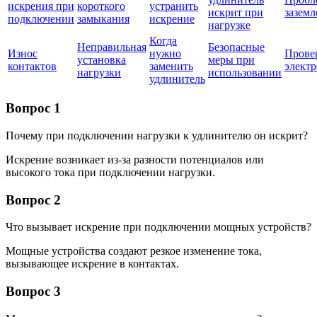
искрения при
короткого
устранить
искрит при
зазем
подключении
замыкания
искрение
нагрузке
Когда
Неправильная
Безопасные
Износ
нужно
Прове
установка
меры при
контактов
заменить
элект
нагрузки
использовании
удлинитель
Вопрос 1
Почему при подключении нагрузки к удлинителю он искрит?
Искрение возникает из-за разности потенциалов или
высокого тока при подключении нагрузки.
Вопрос 2
Что вызывает искрение при подключении мощных устройств?
Мощные устройства создают резкое изменение тока,
вызывающее искрение в контактах.
Вопрос 3