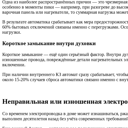
Одна из наиболее распространённых причин — это чрезмерная 
особенно в моменты пики — например, при разогреве до высо
варочная панель или нагреватели, то суммарная нагрузка мож
В результате автоматика срабатывает как мера предосторожнос
60% бытовых отключений связаны именно с перегрузками. Особ
нагрузки.
Короткое замыкание внутри духовки
Короткое замыкание — ещё один серьёзный фактор. Внутри дух
изношенные провода, повреждённые детали нагревательных эл
включении.
При наличии внутреннего КЗ автомат сразу срабатывает, чтоб
около 15-20% случаев сброса автоматики связано именно с вн
Неправильная или изношенная электро
Со временем электропроводка в доме может изнашиваться, ржа
выполнен десятилетия назад без учёта современных требований