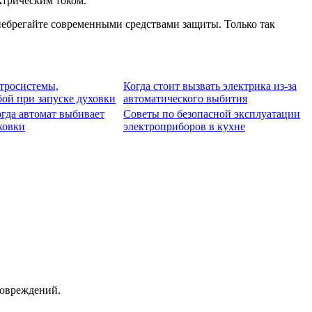
ктрическим током.
небрегайте современными средствами защиты. Только так
тросистемы,
Когда стоит вызвать электрика из-за
ой при запуске духовки
автоматического выбития
когда автомат выбивает
Советы по безопасной эксплуатации
ховки
электроприборов в кухне
повреждений.