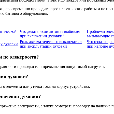
серьезными последствиями, вплоть до пожара или поражения эле
ки, своевременно проводите профилактические работы и не пре
его бытового оборудования.
атической
Что делать, если автомат выбивает
Проблемы элек
при включении духовки?
вызывающие сб
Роль автоматического выключателя
Что означает, 
ку духовки
при эксплуатации духовки
при нагреве ду
 по электросети?
справности проводки или превышения допустимой нагрузки.
нии духовки?
о элемента или утечка тока на корпус устройства.
ключении духовки?
пряжение электросети, а также осмотреть проводку на наличие 