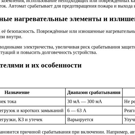
заземления, использование неподходящих или повреждённых ка
ток. Автомат срабатывает для предотвращения пожара и выхода и
нные нагревательные элементы и излиш
а её безопасность. Повреждённые или изношенные нагревательн
зи внутри.
водниками электричества, увеличивая риск срабатывания защитн
туаций и повысить долговечность устройства.
елями и их особенности
Назначение
Диапазон срабатывания
чек тока
30 мА — 300 мА
Не ре
егрузок и коротких замыканий
6 — 63 А
Реаг
егрузки, КЗ и утечек
Варьируется
Улуч
тановится причиной срабатывания при включении. Например, ав