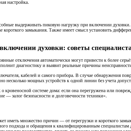
ная настройка.
особные выдерживать пиковую нагрузку при включении духовки.
ае короткого замыкания. Также имеет смысл установить диффере
 включении духовки: советы специалист
оянные отключения автоматически могут привести к более серь
ыполнит диагностику и выявит реальные причины неисправност
ключателя, кабелей и самого прибора. В случае обнаружения по
но несколько мощных устройств к одной линии без учета допуст
ак о кровеносной системе дома: если она перегружена или повре
ие — залог безопасности и долговечности техники».
ожет иметь множество причин — от перегрузки и короткого зам
ксного подхода и обращения к квалифицированным специалистам 