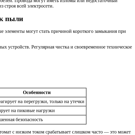
белей. Провода могут иметь изломы или недостаточный
з строя всей электросети.
ек пыли
ые элементы могут стать причиной короткого замыкания при
ых устройств. Регулярная чистка и своевременное техническое
Особенности
агирует на перегрузки, только на утечки
ирует на пиковые нагрузки
шенная безопасность
томат с низким током срабатывает слишком часто — это может