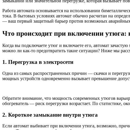
замыкании или значительной перегрузке, которая вызывает п
Работа автомата основывается на использовании биметалличе
тока. В бытовых условиях автомат обычно расчитан на определ
— ваш первый защитный барьер против возможных аварийных 
Что происходит при включении утюга:
Когда вы подключаете утюг и включаете его, автомат зачасту
можно ли как-то предотвратить такие ситуации? Ниже мы рас
1. Перегрузка в электросети
Одна из самых распространенных причин — скачки и перегрузк
мощных устройств одновременно вызывает превышение допустим
Обратите внимание, что мощность современных утюгов варьиру
обогреватель — риск перегрузки возрастает. По статистике, о
2. Короткое замыкание внутри утюга
Если автомат выбивает при включении утюга, возможно, причи