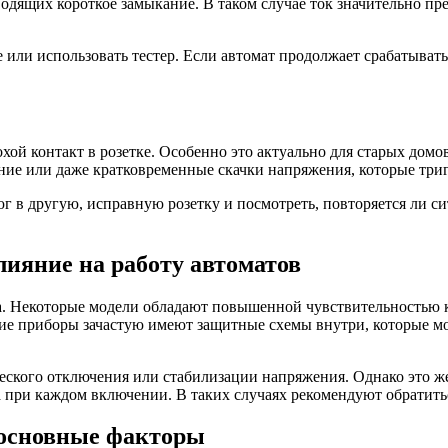
одящих короткое замыкание. В таком случае ток значительно пр
 или использовать тестер. Если автомат продолжает срабатывать
хой контакт в розетке. Особенно это актуально для старых домо
ние или даже кратковременные скачки напряжения, которые триг
 в другую, исправную розетку и посмотреть, повторяется ли си
лияние на работу автоматов
а. Некоторые модели обладают повышенной чувствительностью к
е приборы зачастую имеют защитные схемы внутри, которые мо
кого отключения или стабилизации напряжения. Однако это же
 при каждом включении. В таких случаях рекомендуют обратитьс
 основные факторы