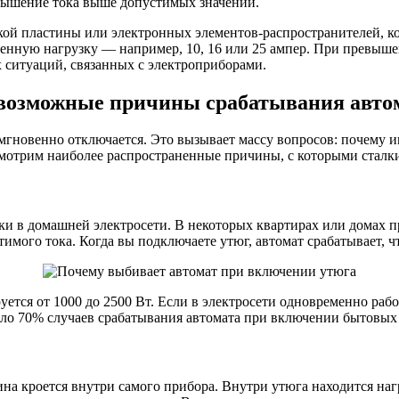
овышение тока выше допустимых значений.
ской пластины или электронных элементов-распространителей, 
енную нагрузку — например, 10, 16 или 25 ампер. При превышен
ситуаций, связанных с электроприборами.
 возможные причины срабатывания авто
ю мгновенно отключается. Это вызывает массу вопросов: почем
смотрим наиболее распространенные причины, с которыми сталк
и в домашней электросети. В некоторых квартирах или домах п
ого тока. Когда вы подключаете утюг, автомат срабатывает, ч
ется от 1000 до 2500 Вт. Если в электросети одновременно ра
коло 70% случаев срабатывания автомата при включении бытовых
на кроется внутри самого прибора. Внутри утюга находится на