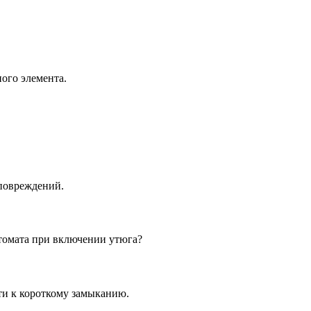
ого элемента.
 повреждений.
томата при включении утюга?
ти к короткому замыканию.