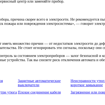
ервисный центр или заменяйте прибор.
бора, причина скорее всего в электросети. Не рекомендуется пы
иск пожара или повреждения электросистемы», — говорит элект
 иметь множество причин — от недостатков электросети до дефе
ельства. Не стоит игнорировать эти сигналы, поскольку они св
нтроль за состоянием электроприборов — залог безопасной и к
авные устройства. Так вы снизите риск отключения автомата и о
оя
Защитные автоматические
Неисправности утюг
выключатели
короткое замыкание
утри утюга
Плохое соединение кабеля
Загрязнение или пов