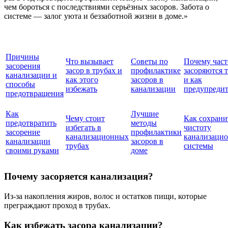
чем бороться с последствиями серьёзных засоров. Забота о
системе — залог уюта и беззаботной жизни в доме.»
Причины
Что вызывает
Советы по
Почему част
засорения
засор в трубах и
профилактике
засоряются 
канализации и
как этого
засоров в
и как
способы
избежать
канализации
предупреди
предотвращения
Как
Лучшие
Чему стоит
Как сохрани
предотвратить
методы
избегать в
чистоту
засорение
профилактики
канализационных
канализаци
канализации
засоров в
трубах
системы
своими руками
доме
Почему засоряется канализация?
Из-за накопления жиров, волос и остатков пищи, которые
преграждают проход в трубах.
Как избежать засора канализации?