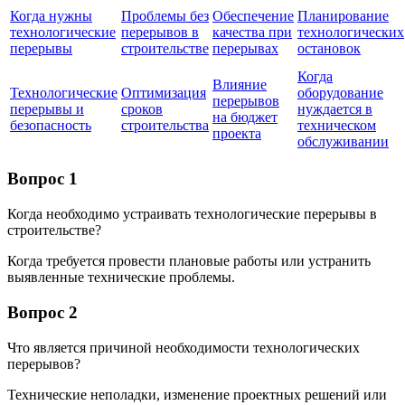
Когда нужны
Проблемы без
Обеспечение
Планирование
технологические
перерывов в
качества при
технологических
перерывы
строительстве
перерывах
остановок
Когда
Влияние
Технологические
Оптимизация
оборудование
перерывов
перерывы и
сроков
нуждается в
на бюджет
безопасность
строительства
техническом
проекта
обслуживании
Вопрос 1
Когда необходимо устраивать технологические перерывы в
строительстве?
Когда требуется провести плановые работы или устранить
выявленные технические проблемы.
Вопрос 2
Что является причиной необходимости технологических
перерывов?
Технические неполадки, изменение проектных решений или