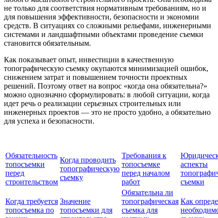
не только для соответствия нормативным требованиям, но и
для повышения эффективности, безопасности и экономии
средств. В ситуациях со сложными рельефами, инженерными
системами и ландшафтными объектами проведение съемки
становится обязательным.
Как показывает опыт, инвестиции в качественную
топографическую съемку окупаются минимизацией ошибок,
снижением затрат и повышением точности проектных
решений. Поэтому ответ на вопрос «когда она обязательна?»
можно однозначно сформулировать: в любой ситуации, когда
идет речь о реализации серьезных строительных или
инженерных проектов — это не просто удобно, а обязательно
для успеха и безопасности.
Обязательность
Требования к
Юридичес
Когда проводить
топосъемки
топосъемке
аспекты
топографическую
перед
перед началом
топографи
съемку
строительством
работ
съемки
Обязательна ли
Когда требуется
Значение
топографическая
Как опред
топосъемка по
топосъемки для
съемка для
необходим