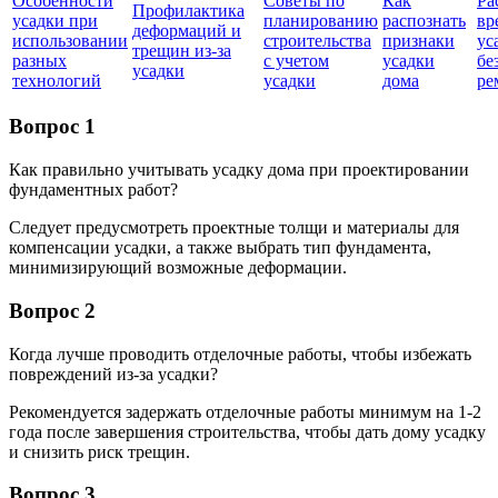
Особенности
Советы по
Как
Ра
Профилактика
усадки при
планированию
распознать
вр
деформаций и
использовании
строительства
признаки
ус
трещин из-за
разных
с учетом
усадки
бе
усадки
технологий
усадки
дома
ре
Вопрос 1
Как правильно учитывать усадку дома при проектировании
фундаментных работ?
Следует предусмотреть проектные толщи и материалы для
компенсации усадки, а также выбрать тип фундамента,
минимизирующий возможные деформации.
Вопрос 2
Когда лучше проводить отделочные работы, чтобы избежать
повреждений из-за усадки?
Рекомендуется задержать отделочные работы минимум на 1-2
года после завершения строительства, чтобы дать дому усадку
и снизить риск трещин.
Вопрос 3