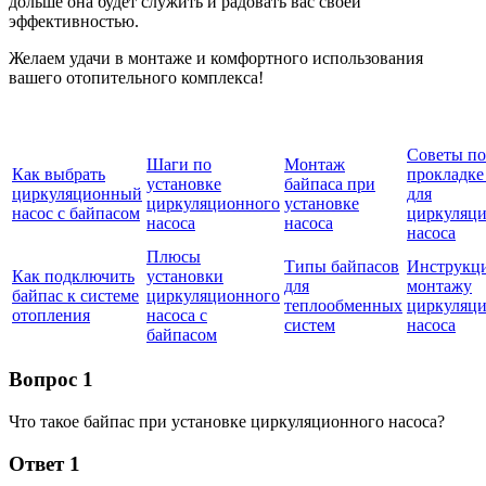
дольше она будет служить и радовать вас своей
эффективностью.
Желаем удачи в монтаже и комфортного использования
вашего отопительного комплекса!
Советы по
Шаги по
Монтаж
Как выбрать
прокладке
установке
байпаса при
циркуляционный
для
циркуляционного
установке
насос с байпасом
циркуляц
насоса
насоса
насоса
Плюсы
Типы байпасов
Инструкци
Как подключить
установки
для
монтажу
байпас к системе
циркуляционного
теплообменных
циркуляц
отопления
насоса с
систем
насоса
байпасом
Вопрос 1
Что такое байпас при установке циркуляционного насоса?
Ответ 1