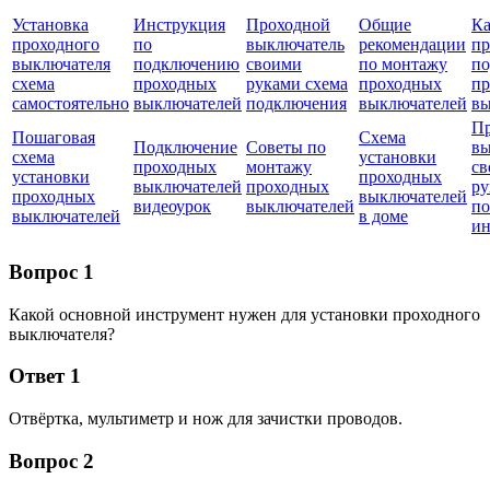
Установка
Инструкция
Проходной
Общие
К
проходного
по
выключатель
рекомендации
пр
выключателя
подключению
своими
по монтажу
по
схема
проходных
руками схема
проходных
пр
самостоятельно
выключателей
подключения
выключателей
вы
П
Пошаговая
Схема
Подключение
Советы по
вы
схема
установки
проходных
монтажу
св
установки
проходных
выключателей
проходных
р
проходных
выключателей
видеоурок
выключателей
по
выключателей
в доме
ин
Вопрос 1
Какой основной инструмент нужен для установки проходного
выключателя?
Ответ 1
Отвёртка, мультиметр и нож для зачистки проводов.
Вопрос 2