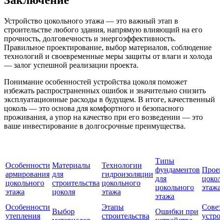
Заключение
Устройство цокольного этажа — это важный этап в
строительстве любого здания, напрямую влияющий на его
прочность, долговечность и энергоэффективность.
Правильное проектирование, выбор материалов, соблюдение
технологий и своевременные меры защиты от влаги и холода
— залог успешной реализации проекта.
Понимание особенностей устройства цоколя поможет
избежать распространенных ошибок и значительно снизить
эксплуатационные расходы в будущем. В итоге, качественный
цоколь — это основа для комфортного и безопасного
проживания, а упор на качество при его возведении — это
ваше инвестирование в долгосрочные преимущества.
Типы
Особенности
Материалы
Технологии
фундаментов
Прое
армирования
для
гидроизоляции
для
цоко
цокольного
строительства
цокольного
цокольного
этаж
этажа
цоколя
этажа
этажа
Особенности
Этапы
Сове
Выбор
Ошибки при
утепления
строительства
устр